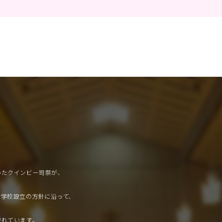
いたクインビー司祭が、
、
女学校設立の方針に沿って、
流れています。