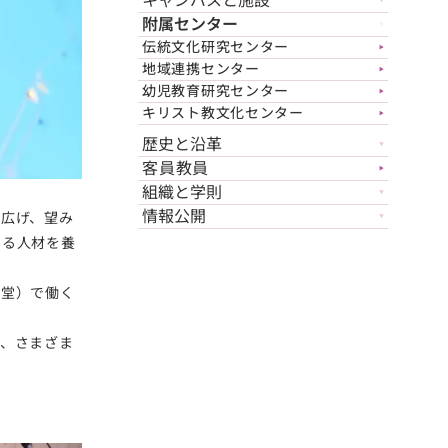
附属センター
▼
伝統文化研究センター
▶︎
地域連携センター
▶︎
幼児教育研究センター
▶︎
キリスト教文化センター
▶︎
歴史と沿革
▼
客員教員
▶︎
組織と学則
▼
情報公開
を広げ、望み
▼
する人材を養
拝堂）で働く
ど、さまざま