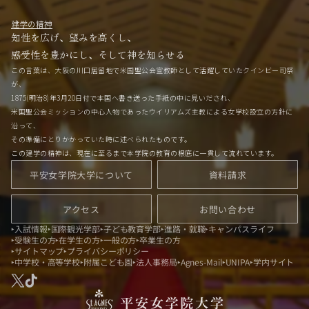
建学の精神
知性を広げ、望みを高くし、
感受性を豊かにし、そして神を知らせる
この言葉は、大阪の川口居留地で米国聖公会宣教師として活躍していたクインビー司祭
が、
1875(明治8)年3月20日付で本国へ書き送った手紙の中に見いだされ、
米国聖公会ミッションの中心人物であったウイリアムズ主教による女学校設立の方針に
沿って、
その準備にとりかかっていた時に述べられたものです。
この建学の精神は、現在に至るまで本学院の教育の根底に一貫して流れています。
平安女学院大学について
資料請求
アクセス
お問い合わせ
入試情報
国際観光学部
子ども教育学部
進路・就職
キャンパスライフ
受験生の方
在学生の方
一般の方
卒業生の方
サイトマップ
プライバシーポリシー
中学校・高等学校
附属こども園
法人事務局
Agnes-Mail
UNIPA
学内サイト