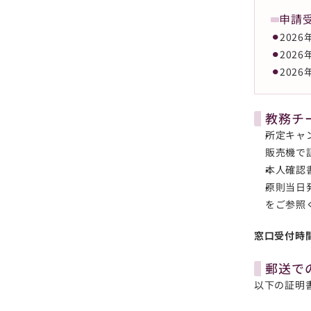
申請
⚫︎
2026
⚫︎
2026
⚫︎
2026
教務チ
所定キャ
販売機で
本人確認
原則当日
をご参照
窓口受付時間
郵送で
以下の証明