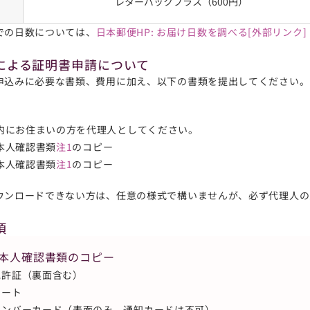
レターパックプラス（600円）
での日数については、
日本郵便HP: お届け日数を調べる[外部リンク]
による証明書申請について
申込みに必要な書類、費用に加え、以下の書類を提出してください。
内にお住まいの方を代理人としてください。
本人確認書類
注1
のコピー
本人確認書類
注1
のコピー
ウンロードできない方は、任意の様式で構いませんが、必ず代理人の
項
：本人確認書類のコピー
免許証（裏面含む）
ポート
ナンバーカード（表面のみ。通知カードは不可）