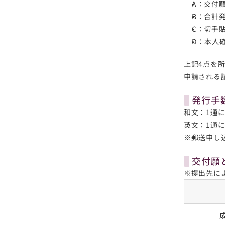
A：交付
B：合計
C：切手
D：本人
上記4点を
申請される
発行手
和文：1通に
英文：1通に
※郵送申し
交付願
※提出先に