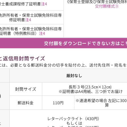
《保育士登録及び保育士試験免除
育士養成課程修了証明書
注4
交付願様式③
免許所有者・保育士試験免除科目専
修証明書
注4
免許所有者・保育士試験免除科目専
証明書（特例教科目）
注4
交付願をダウンロードできない方はこ
と返信用封筒サイズ
には、必要となる郵送料金分の切手を貼付の上、送付先住所・宛名を
厳封なし
長形３号(23.5㎝×12㎝) 
封筒サイズ
※証明書はA4用紙、三つ折でお届け
通
※速達希望の場合 左記に30
郵送料金
110円
算
レターパックライト（430円）
上
もしくは