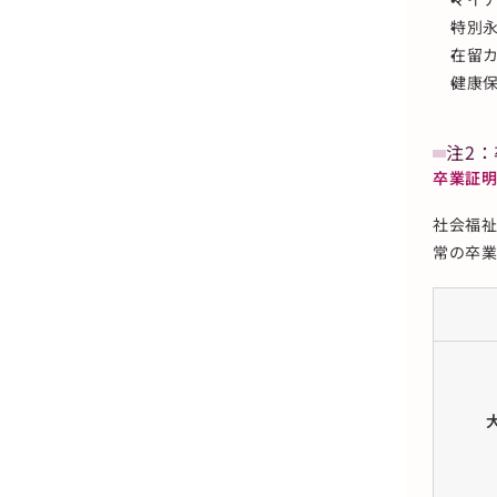
特別
在留
健康
注2
卒業証明
社会福
常の卒