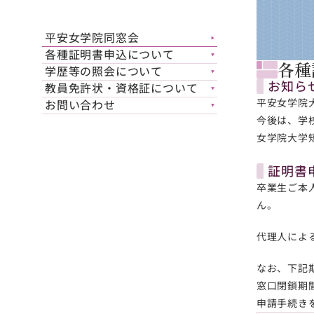
平安女学院同窓会
▶︎
各種証明書申込について
▼
各種
学歴等の照会について
▼
お知ら
教員免許状・資格証について
▼
平安女学院大
お問い合わせ
▼
今後は、学
女学院大学
証明書
卒業生ご本
ん。
代理人によ
なお、下記
窓口閉鎖期
申請手続き