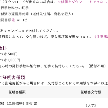
願（ダウンロードが出来ない場合は、
交付願をダウンロードできない
発行手数料分の切手
貼付済み返信用封筒（送付先住所、宛名を記入）
確認書類
注1
のコピー
所定キャンパスまで送付してください。
証明書によって、交付願の様式、記入事項等が異なります。
《注意事
数料
つき 500円
つき1,000円
込み時の発行手数料納付は、切手で納付してください。（貼付不可）
と証明書種類
よる指定用紙がある場合には、交付願とともにその用紙を本学にお送
証明書種類
証明書交付願
成績（単位修得）証明書
《大学》