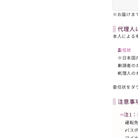
※お届けま
代理人
本人による
委任状
※日本国
申請者の
代理人の
委任状をダ
注意事
注1
運転
パス
マイ