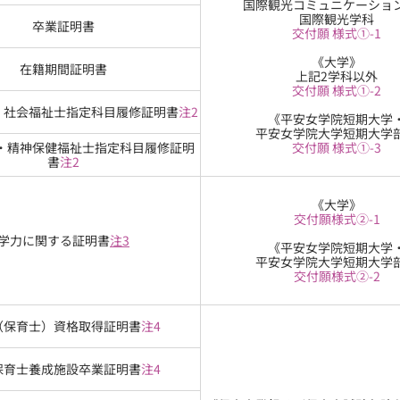
国際観光コミュニケーショ
国際観光学科
卒業証明書
交付願 様式①-1
《大学》
在籍期間証明書
上記2学科以外
交付願 様式①-2
・社会福祉士指定科目履修証明書
注2
《平安女学院短期大学
平安女学院大学短期大学
・精神保健福祉士指定科目履修証明
交付願 様式①-3
書
注2
《大学》
交付願様式②-1
学力に関する証明書
注3
《平安女学院短期大学
平安女学院大学短期大学
交付願様式②-2
（保育士）資格取得証明書
注4
保育士養成施設卒業証明書
注4