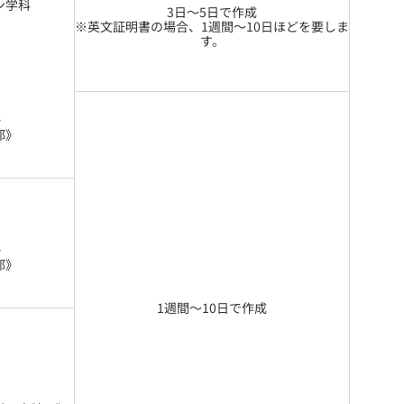
ン学科
3日～5日で作成
※英文証明書の場合、1週間～10日ほどを要しま
す。
・
部》
・
部》
1週間～10日で作成