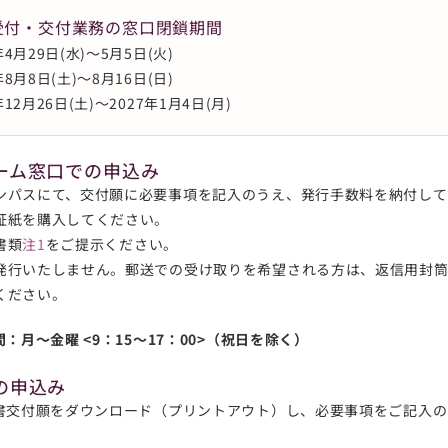
受付・交付業務の窓口閉鎖期間
年4月29日(水)～5月5日(火)
年8月8日(土)～8月16日(日)
年12月26日(土)～2027年1月4日(月)
ーム窓口での申込み
ンパスにて、交付願に必要事項を記入のうえ、発行手数料を納付して
証紙を購入してください。
書類
注1
をご提示ください。
発行いたしません。郵送での受け取りを希望される方は、返信用封
ください。
：月～金曜 <9：15～17：00>（祝日を除く）
の申込み
書交付願をダウンロード（プリントアウト）し、必要事項をご記入の