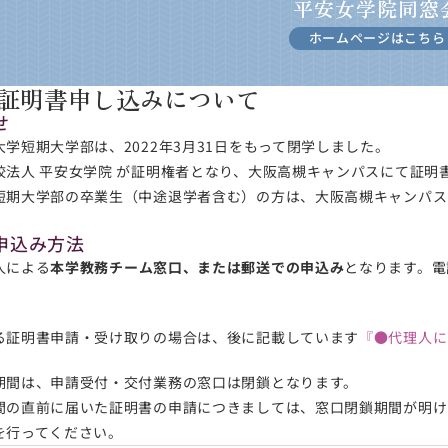
平安女学院同窓
ホームページはこちら
証明書申し込みについて
せ
学短期大学部は、2022年3月31日をもって閉学しました。
校法人 平安女学院 が証明権者となり、大阪高槻キャンパスにて証
短期大学部の卒業生（中途退学者含む）の方は、大阪高槻キャンパス
申込み方法
人による
本学教務チーム窓口、または郵送での申込み
となります。電
る証明書申請・受け取りの場合は、後に記載しています
『●代理人に
期間は、申請受付・交付業務の窓口は閉鎖となります。
間の直前に届いた証明書の申請につきましては、窓口閉鎖期間が明け
を行ってください。