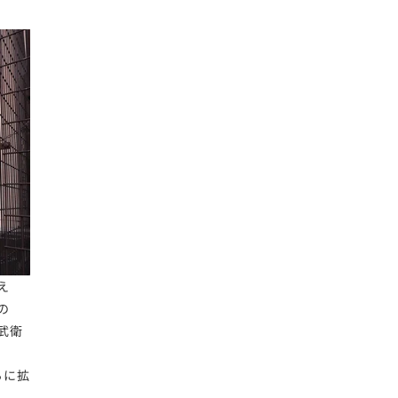
え
の
武衛
ちに拡