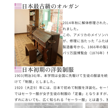
日本最古級のオルガン
2014年秋に解体修理され
れました。
この、アメリカのメイソンハ
が、修理に当たった「ふた
製造番号から、1866年の
パリ万国博覧会（1876年
日本初期の洋装制服
1903(明治36)年、本学院は全国に先駆けて生徒の服装
けて「制服」としました。
1920（大正9）年には、日本で初めて制服を洋装化。セ
ではセーラー服が女子生徒の制服の「定番」となりますが
ずれにおいても、広く知られる「セーラー服」とは違う、