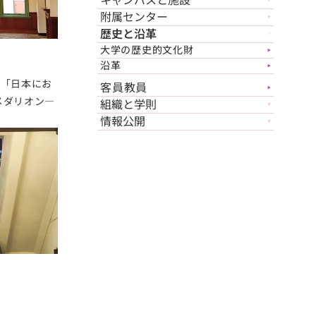
附属センター
▼
歴史と沿革
▼
大学の歴史的文化財
▶︎
沿革
▶︎
は「日本にお
客員教員
▶︎
メダリオン―
組織と学則
▼
情報公開
▼