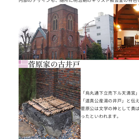
内部のデザインも、随所に明治期のキリスト教会堂の特色
菅原家の古井戸
「烏丸通下立売下ル天満宮
「道真公産湯の井戸」と伝
菅原公は文学の神として貴
ったといわれます。