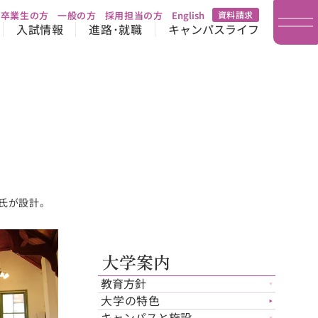
卒業生の方
一般の方
採用担当の方
English
資料請求
入試情報
進路･就職
キャンパスライフ
氏が設計。
大学案内
教育方針
▼
大学の特色
▶︎
キャンパスと施設
▼