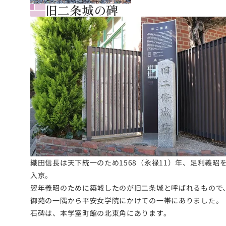
旧二条城の碑
織田信長は天下統一のため1568（永禄11）年、足利義昭
入京。
翌年義昭のために築城したのが旧二条城と呼ばれるもので
御苑の一隅から平安女学院にかけての一帯にありました。
石碑は、本学室町館の北東角にあります。