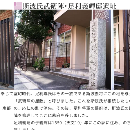
斯波氏武衛陣･足利義輝邸遺址
を奉じて
室町時代、足利尊氏はその一族である斯波義将にこの地を与
「武衛陣の屋敷」と呼びました。これを斯波氏が相続したも
、京都
の、応仁の乱で消失。その後、足利将軍の幕府は、斯波氏の
陣を修理してここに幕府を移しました。
足利義晴の子義輝は1550（天文19）年にこの邸に住み、の
張しました。