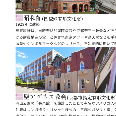
昭和館
(国登録有形文化財)
1929年に建築。
意匠設計は、当時聖路加国際病院や京都聖三一教会などを
ける耐震構造の父」と評され東京タワーや通天閣などを手
徽章やシンボルマークなどのレリーフ」を効果的に用いて
聖アグネス教会
(京都市指定有形文化財
円山公園の「長楽館」を設計したことで有名なアメリカ人の
外観はレンガ造り・ゴシック様式の「三廊式バジリカ型」