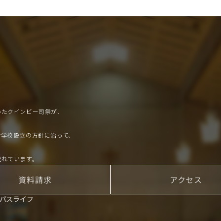
いたクインビー司祭が、
、
女学校設立の方針に沿って、
流れています。
資料請求
アクセス
パスライフ