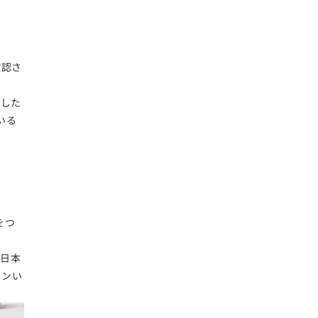
確認さ
ました
いる
をつ
、日本
インい