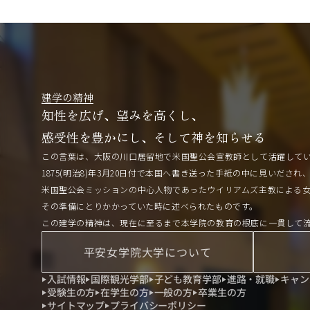
建学の精神
知性を広げ、望みを高くし、
感受性を豊かにし、そして神を知らせる
この言葉は、大阪の川口居留地で米国聖公会宣教師として活躍して
1875(明治8)年3月20日付で本国へ書き送った手紙の中に見いだされ
米国聖公会ミッションの中心人物であったウイリアムズ主教による
その準備にとりかかっていた時に述べられたものです。
この建学の精神は、現在に至るまで本学院の教育の根底に一貫して
平安女学院大学について
入試情報
国際観光学部
子ども教育学部
進路・就職
キャン
受験生の方
在学生の方
一般の方
卒業生の方
サイトマップ
プライバシーポリシー