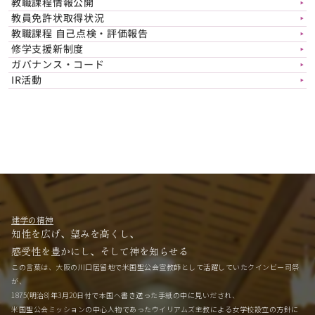
教職課程情報公開
▶︎
教員免許状取得状況
▶︎
教職課程 自己点検・評価報告
▶︎
修学支援新制度
▶︎
ガバナンス・コード
▶︎
IR活動
▶︎
建学の精神
知性を広げ、望みを高くし、
感受性を豊かにし、そして神を知らせる
この言葉は、大阪の川口居留地で米国聖公会宣教師として活躍していたクインビー司祭
が、
1875(明治8)年3月20日付で本国へ書き送った手紙の中に見いだされ、
米国聖公会ミッションの中心人物であったウイリアムズ主教による女学校設立の方針に