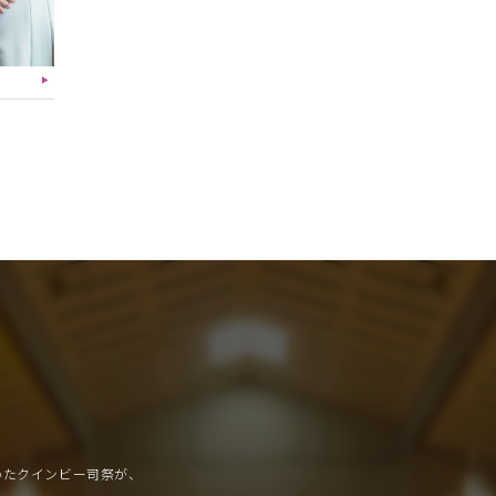
▶︎
いたクインビー司祭が、