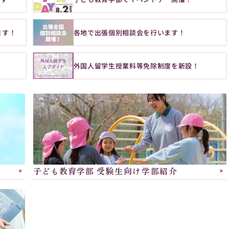
ます！
各地で出張個別相談会を行います！
外国人留学生授業料等免除制度を新設！
子ども教育学部 
受験生向け学部紹介
▶︎
▶︎