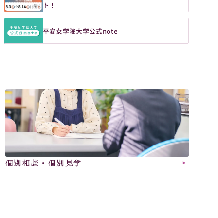
ト！
平安女学院大学公式note
国
語学、観光、歴史を学
際
観
光
学
部
「好き」を活かせる人
国際観光
学科
個別相談・個別見学
▶︎