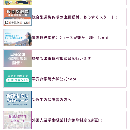
総合型選抜Ⅳ期の出願受付、もうすぐスタート！
国際観光学部に2コースが新たに誕生します！
各地で出張個別相談会を行います！
平安女学院大学公式note
受験生の保護者の方へ
外国人留学生授業料等免除制度を新設！