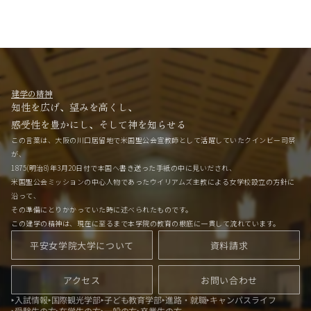
建学の精神
知性を広げ、望みを高くし、
感受性を豊かにし、そして神を知らせる
この言葉は、大阪の川口居留地で米国聖公会宣教師として活躍していたクインビー司祭
が、
1875(明治8)年3月20日付で本国へ書き送った手紙の中に見いだされ、
米国聖公会ミッションの中心人物であったウイリアムズ主教による女学校設立の方針に
沿って、
その準備にとりかかっていた時に述べられたものです。
この建学の精神は、現在に至るまで本学院の教育の根底に一貫して流れています。
平安女学院大学について
資料請求
アクセス
お問い合わせ
入試情報
国際観光学部
子ども教育学部
進路・就職
キャンパスライフ
受験生の方
在学生の方
一般の方
卒業生の方