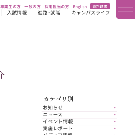
卒業生の方
一般の方
採用担当の方
English
資料請求
入試情報
進路･就職
キャンパスライフ
介
カテゴリ別
お知らせ
▶︎
ニュース
▶︎
イベント情報
▶︎
実施レポート
▶︎