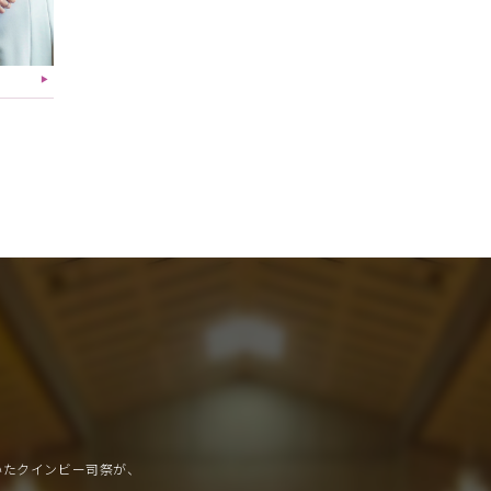
▶︎
いたクインビー司祭が、