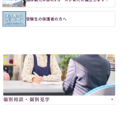
受験生の保護者の方へ
国
語学、観光、歴史を学
際
観
光
学
部
「好き」を活かせる人
国際観光
学科
個別相談・個別見学
▶︎