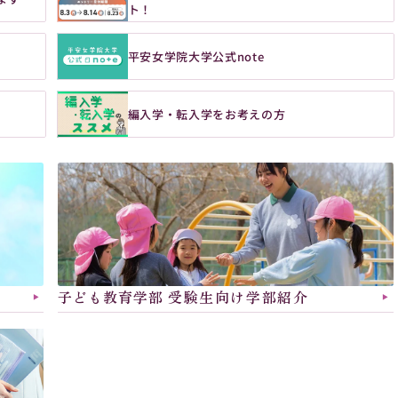
ト！
平安女学院大学公式note
編入学・転入学をお考えの方
子ども教育学部 
受験生向け学部紹介
▶︎
▶︎