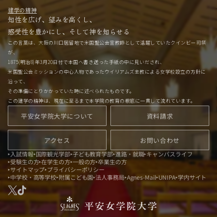
建学の精神
知性を広げ、望みを高くし、
感受性を豊かにし、そして神を知らせる
この言葉は、大阪の川口居留地で米国聖公会宣教師として活躍していたクインビー司祭
が、
1875(明治8)年3月20日付で本国へ書き送った手紙の中に見いだされ、
米国聖公会ミッションの中心人物であったウイリアムズ主教による女学校設立の方針に
沿って、
その準備にとりかかっていた時に述べられたものです。
この建学の精神は、現在に至るまで本学院の教育の根底に一貫して流れています。
平安女学院大学について
資料請求
アクセス
お問い合わせ
入試情報
国際観光学部
子ども教育学部
進路・就職
キャンパスライフ
受験生の方
在学生の方
一般の方
卒業生の方
サイトマップ
プライバシーポリシー
中学校・高等学校
附属こども園
法人事務局
Agnes-Mail
UNIPA
学内サイト