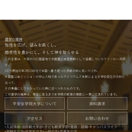
建学の精神
知性を広げ、望みを高くし、
感受性を豊かにし、そして神を知らせる
この言葉は、大阪の川口居留地で米国聖公会宣教師として活躍していたクインビー司祭
が、
1875(明治8)年3月20日付で本国へ書き送った手紙の中に見いだされ、
米国聖公会ミッションの中心人物であったウイリアムズ主教による女学校設立の方針に
沿って、
その準備にとりかかっていた時に述べられたものです。
この建学の精神は、現在に至るまで本学院の教育の根底に一貫して流れています。
平安女学院大学について
資料請求
アクセス
お問い合わせ
入試情報
国際観光学部
子ども教育学部
進路・就職
キャンパスライフ
受験生の方
在学生の方
一般の方
卒業生の方