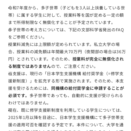
令和7年度から、多子世帯（子どもを3人以上扶養している世
帯）に属する学生に対して、授業料等を国が定める一定の額
まで所得制限なく無償化することが予定されています。
多子世帯の考え方については、下記の文部科学省発出のFAQ
をご参照ください。
授業料減免には上限額が定められています。私立大学の場
合、授業料の減免額は年間最大70万円（夜間部の場合は36万
円）とされています。そのため、
授業料が完全に無償化され
る制度ではありません
ので、ご注意ください。
当支援は、現行の「日本学生支援機構 給付奨学金（=修学支
援新制度）」を拡充する形で実施されます。そのため、本支
援を受けるためには、
同機構の給付奨学金に申請することが
必須です。
多子世帯であっても、自動的に支援が受けられる
わけではありません。
現在、既に修学支援新制度を利用している学生については、
2025年1月以降を目途に、日本学生支援機構にて多子世帯支
援の適用可否を確認する予定です。本件について、大学を通