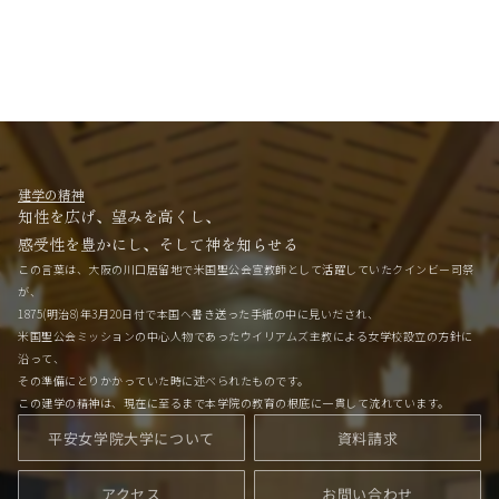
建学の精神
知性を広げ、望みを高くし、
感受性を豊かにし、そして神を知らせる
この言葉は、大阪の川口居留地で米国聖公会宣教師として活躍していたクインビー司祭
が、
1875(明治8)年3月20日付で本国へ書き送った手紙の中に見いだされ、
米国聖公会ミッションの中心人物であったウイリアムズ主教による女学校設立の方針に
沿って、
その準備にとりかかっていた時に述べられたものです。
この建学の精神は、現在に至るまで本学院の教育の根底に一貫して流れています。
平安女学院大学について
資料請求
アクセス
お問い合わせ