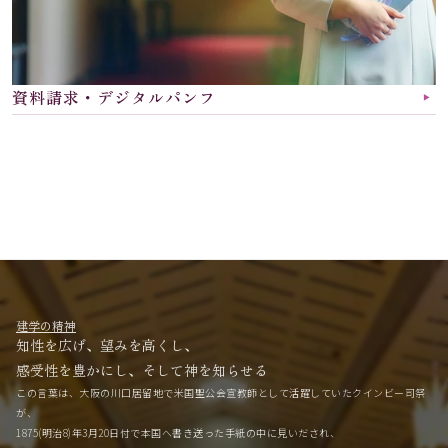
資料請求・デジタルパンフ
▶︎
建学の精神
知性を広げ、望みを高くし、
感受性を豊かにし、そして神を知らせる
この言葉は、大阪の川口居留地で米国聖公会宣教師として活躍していたクインビー司祭
が、
1875(明治8)年3月20日付で本国へ書き送った手紙の中に見いだされ、