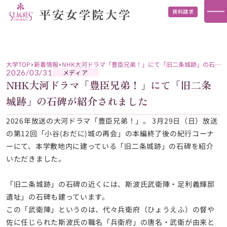
資料請求
大学TOP
新着情報
NHK大河ドラマ「豊臣兄弟！」にて「旧二条城跡」の石碑
が紹介されました
メディア
2026/03/31
NHK大河ドラマ「豊臣兄弟！」にて「旧二条
城跡」の石碑が紹介されました
2026年放送の大河ドラマ「豊臣兄弟！」。 3月29日（日）放送
の第12回「小谷(おだに)城の再会」の本編終了後の紀行コーナ
ーにて、本学敷地内に建っている「旧二条城跡」の石碑を紹介
いただきました。
「旧二条城跡」の石碑の近くには、斯波氏武衛陣・足利義輝邸
遺址」の石碑も建っています。
この「武衛陣」というのは、代々兵衛府（ひょうえふ）の督や
佐に任じられた斯波氏の職名「兵衛府」の唐名・武衛が由来と